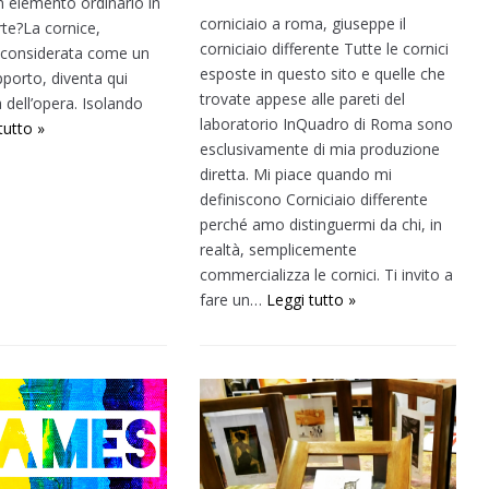
 elemento ordinario in
corniciaio a roma, giuseppe il
rte?La cornice,
corniciaio differente Tutte le cornici
 considerata come un
esposte in questo sito e quelle che
porto, diventa qui
trovate appese alle pareti del
 dell’opera. Isolando
laboratorio InQuadro di Roma sono
tutto »
esclusivamente di mia produzione
diretta. Mi piace quando mi
definiscono Corniciaio differente
perché amo distinguermi da chi, in
realtà, semplicemente
commercializza le cornici. Ti invito a
fare un…
Leggi tutto »