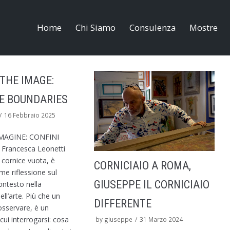
Home
Chi Siamo
Consulenza
Mostre
THE IMAGE:
LE BOUNDARIES
16 Febbraio 2025
MAGINE: CONFINI
i Francesca Leonetti
 cornice vuota, è
CORNICIAIO A ROMA,
e riflessione sul
GIUSEPPE IL CORNICIAIO
ontesto nella
ell’arte. Più che un
DIFFERENTE
sservare, è un
cui interrogarsi: cosa
by
giuseppe
31 Marzo 2024