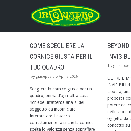
Vai
al
contenuto
COME SCEGLIERE LA
BEYOND 
CORNICE GIUSTA PER IL
INVISIB
by
giuseppe
TUO QUADRO
by
giuseppe
5 Aprile 2026
OLTRE L’IM
INVISIBILI d
Scegliere la cornice giusta per un
L’opera, una
quadro, prima d’ogni altra cosa,
proposta com
richiede un’attenta analisi del
potere del c
soggetto da incorniciare.
definizione d
Interpretare il quadro
oggetto da o
correttamente fa si che la cornice
concetto su 
scelta lo valorizzi senza sopraffare