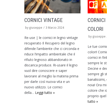
CORNICI VINTAGE
CORNICI 
by
giuseppe
3 Marzo 2024
COLORI
by
giuseppe
Re-use | le cornici in legno vintage
recuperato Il Recupero del legno
Le tue cornici
difende l’ambiente che ci circonda e
colori! Corni
riduce l’impatto ambientale che il
cornici in fi
rifiuto legnoso abbandonato in
sempre le st
discarica produce. Ri-usare il legno
Decine e decin
vuol dire conoscere e saper
sempre gli st
lavorare al meglio la materia prima
banalissimi,
per darle così nuova vita e un
noia! Ora mi 
nuovo utilizzo. Le cornici
colore che i
della…
Leggi tutto »
proprio quel
tutto »