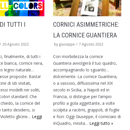
DI TUTTI I
CORNICI ASIMMETRICHE:
LA CORNICE GUANTIERA
20 Agosto 2022
by
giuseppe
7 Agosto 2022
, finalmente, di tutti i
Con morbidezza la cornice
ce bianca, cornice nera,
Guantiera avvolgerà il tuo quadro,
nto legno naturale…
accompagnando lo sguardo…
esse proposte. Basta!
dolcemente. La cornice Guantiera,
e di siti visitati,
o a vassoio, diffusissima nel XIX
essi modelli nei soliti,
secolo in Sicilia, a Napoli ed in
 colori standard. Che
Francia, si distingue per l’ampio
chiedo, la cornice del
profilo a gola aggettante, a volte
o tanto desidero, si
scolpita a racèmi, grappoli, di foglie
 Violetto glicine…
Leggi
e fiori. Oggi Giuseppe, il corniciaio di
InQuadro, rivisita…
Leggi tutto »