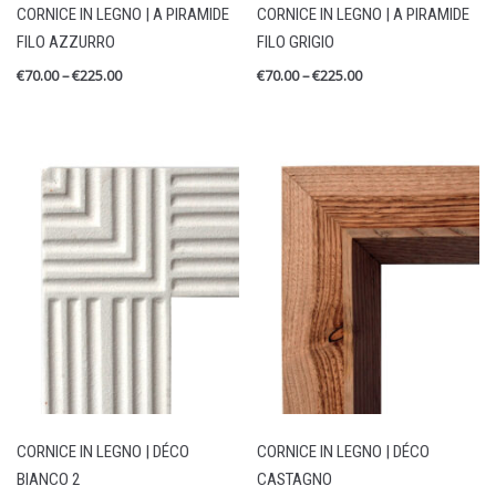
CORNICE IN LEGNO | A PIRAMIDE
CORNICE IN LEGNO | A PIRAMIDE
Cornici in Legno
FILO AZZURRO
FILO GRIGIO
Lego Bolcato
€
70.00
–
€
225.00
€
70.00
–
€
225.00
Mostra Indelebile
Stampe Fine Art
RECENT REVIEWS
STAMPA LEGO BOLCATO MARADONA
by Alessandro Croce
Valutato
5
su 5
CORNICE IN LEGNO | DÉCO
CORNICE IN LEGNO | DÉCO
BIANCO 2
CASTAGNO