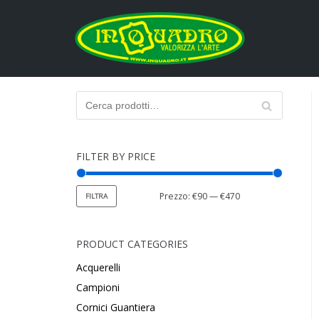
Vai
al
contenuto
C
CER
e
CA
r
c
FILTER BY PRICE
a
:
Prezzo:
€90
—
€470
FILTRA
PRODUCT CATEGORIES
Acquerelli
Campioni
Cornici Guantiera