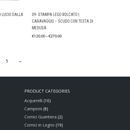
 LUCIO DALLA
09- STAMPA LEGO BOLCATO |
CARAVAGGIO – SCUDO CON TESTA DI
MEDUSA
€
120.00
–
€
270.00
5
→
PRODUCT CATEGORIES
Acquerelli
(10)
Campioni
(8)
Cornici Guantiera
(2)
Cornici in Legno
(19)