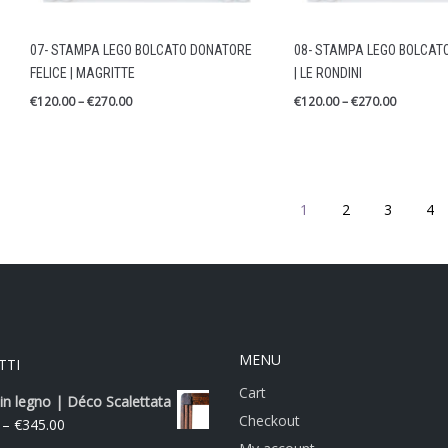
07- STAMPA LEGO BOLCATO DONATORE
08- STAMPA LEGO BOLCATO
FELICE | MAGRITTE
| LE RONDINI
€
120.00
–
€
270.00
€
120.00
–
€
270.00
1
2
3
4
MENU
TTI
Cart
in legno | Déco Scalettata
Checkout
–
€
345.00