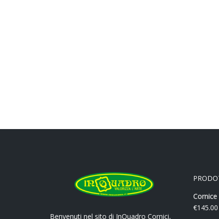
PRODO
Cornice 
€
145.00
Benvenuti nel sito di InQuadro Cornici,