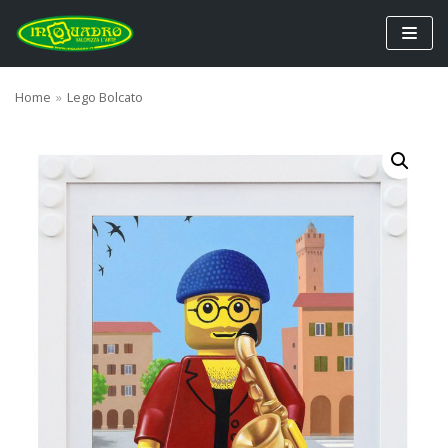
Vai
al
contenuto
Home
»
Lego Bolcato