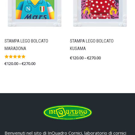
STAMPA LEGO BOLCATO
STAMPA LEGO BOLCATO
MARADONA
KUSAMA
€
120.00
–
€
270.00
Valutato
€
120.00
–
€
270.00
5.00
su 5
Benvenuti nel sito di InQuadro Cornici, laboratorio di cornici