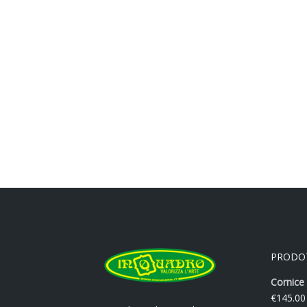
PRODO
Cornice 
€
145.00