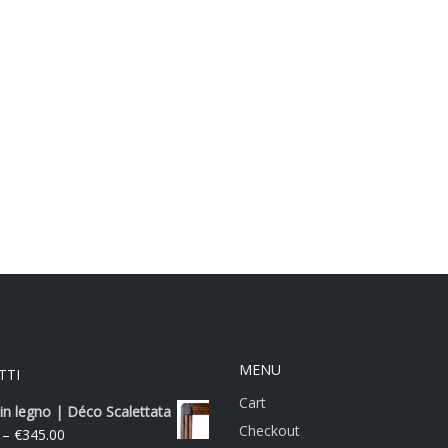
MENU
TTI
Cart
in legno | Déco Scalettata
Checkout
–
€
345.00