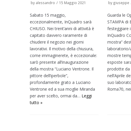
by
alessandro
15 Maggio 2021
by
giuseppe
Sabato 15 maggio,
Guarda le 
eccezionalmente, InQuadro sarà
STAMPA di El
CHIUSO. Nei trent’anni di attività è
festeggiare i 
capitato davvero raramente di
InQuadro Cor
chiudere il negozio nei giorni
mostra” dest
lavorativi. Il motivo della chiusura,
laboratorio/a
come immaginerete, è eccezionale:
mostre temp
sarò presente all’inaugurazione
esposte sar
della mostra “Luciano Ventrone. Il
prodotte da 
pittore dell’iperbole”,
nell’Aprile d
profondamente grato a Luciano
suo laborato
Ventrone ed a sua moglie Miranda
Roma70, nei
per aver scelto, ormai da…
Leggi
tutto »