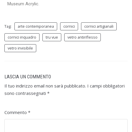
Museum Acrylic.
Tag:
arte contemporanea
cornici
cornici artigianali
cornici inquadro
tru vue
vetro antiriflesso
vetro invisibile
LASCIA UN COMMENTO
Il tuo indirizzo email non sarà pubblicato.
I campi obbligatori
sono contrassegnati
*
Commento
*