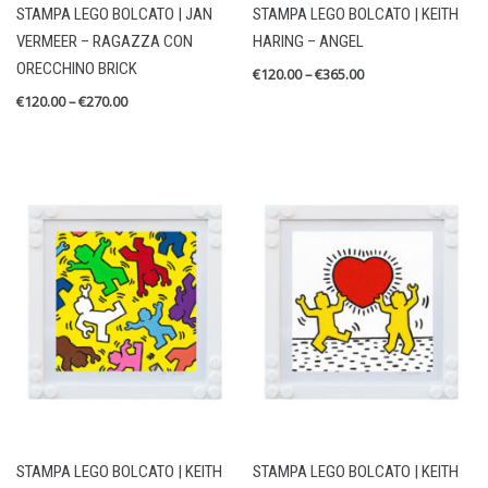
STAMPA LEGO BOLCATO | JAN
STAMPA LEGO BOLCATO | KEITH
Cornici in Legno
VERMEER – RAGAZZA CON
HARING – ANGEL
Lego Bolcato
ORECCHINO BRICK
€
120.00
–
€
365.00
Mostra Indelebile
€
120.00
–
€
270.00
Stampe Fine Art
RECENT REVIEWS
STAMPA LEGO BOLCATO MARADONA
by Alessandro Croce
Valutato
5
su 5
STAMPA LEGO BOLCATO | KEITH
STAMPA LEGO BOLCATO | KEITH