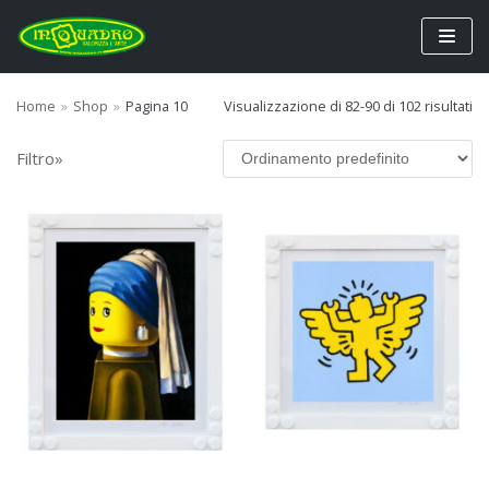
Vai
al
contenuto
Home
»
Shop
»
Pagina 10
Visualizzazione di 82-90 di 102 risultati
Filtro»
C
CER
e
CA
r
c
FILTER BY PRICE
a
:
Prezzo:
€70
—
€940
FILTRA
PRODUCT CATEGORIES
Acquerelli
Campioni
Cornici Guantiera