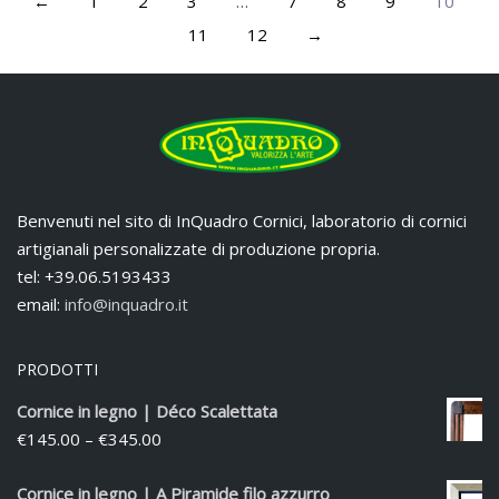
←
1
2
3
…
7
8
9
10
11
12
→
Benvenuti nel sito di InQuadro Cornici, laboratorio di cornici
artigianali personalizzate di produzione propria.
tel: +39.06.5193433
email:
info@inquadro.it
PRODOTTI
Cornice in legno | Déco Scalettata
€
145.00
–
€
345.00
Cornice in legno | A Piramide filo azzurro