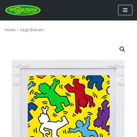
Vai
al
contenuto
Home
»
Lego Bolcato