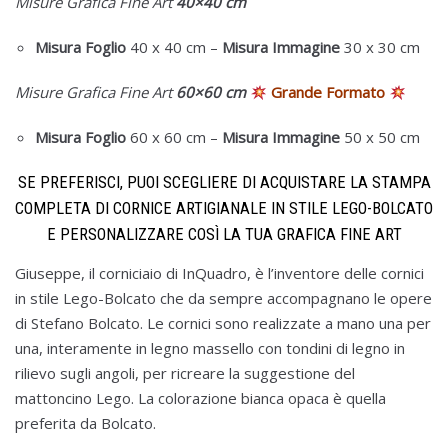
Misure Grafica Fine Art
40×40 cm
Misura Foglio
40 x 40 cm
–
Misura
Immagine
30 x 30 cm
Misure Grafica Fine Art
60×60 cm
Grande Formato
Misura Foglio
60 x 60 cm
–
Misura
Immagine
50 x 50 cm
SE PREFERISCI, PUOI SCEGLIERE DI ACQUISTARE LA STAMPA
COMPLETA DI CORNICE ARTIGIANALE IN STILE LEGO-BOLCATO
E PERSONALIZZARE COSÌ LA TUA GRAFICA FINE ART
Giuseppe, il corniciaio di InQuadro, è l’inventore delle cornici
in stile Lego-Bolcato che da sempre accompagnano le opere
di Stefano Bolcato. Le cornici sono realizzate a mano una per
una, interamente in legno massello con tondini di legno in
rilievo sugli angoli, per ricreare la suggestione del
mattoncino Lego. La colorazione bianca opaca è quella
preferita da Bolcato.