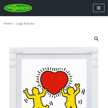
Vai
al
contenuto
Home
»
Lego Bolcato