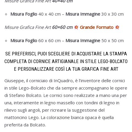
Misure Grafica Fine Art
40×40 cm
Misura Foglio
40 x 40 cm
–
Misura
Immagine
30 x 30 cm
Misure Grafica Fine Art
60×60 cm
Grande Formato
Misura Foglio
60 x 60 cm
–
Misura
Immagine
50 x 50 cm
SE PREFERISCI, PUOI SCEGLIERE DI ACQUISTARE LA STAMPA
COMPLETA DI CORNICE ARTIGIANALE IN STILE LEGO-BOLCATO
E PERSONALIZZARE COSÌ LA TUA GRAFICA FINE ART
Giuseppe, il corniciaio di InQuadro, è l’inventore delle cornici
in stile Lego-Bolcato che da sempre accompagnano le opere
di Stefano Bolcato. Le cornici sono realizzate a mano una per
una, interamente in legno massello con tondini di legno in
rilievo sugli angoli, per ricreare la suggestione del
mattoncino Lego. La colorazione bianca opaca è quella
preferita da Bolcato.