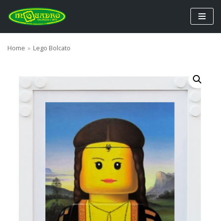
Vai
al
contenuto
Home
»
Lego Bolcato