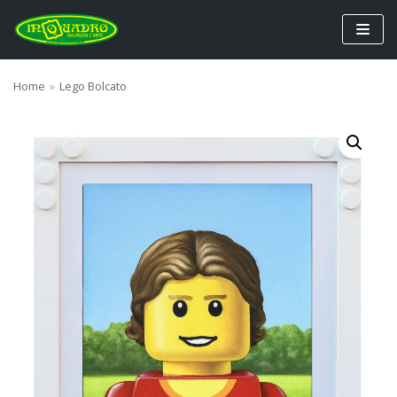
Vai
al
contenuto
Home
»
Lego Bolcato