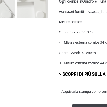
Ogni cornice InQuadro è… una p
Accessori forniti –
Attaccaglia
Misure cornice
Opera Piccola 30x37cm
Misura esterna cornice
34 x
Opera Grande 40x50cm
Misura esterna cornice
44 x
> SCOPRI DI PIÙ SULL
Acquista la stampa con o sen