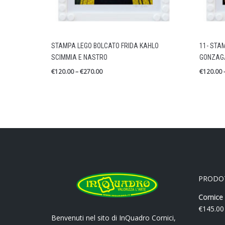
STAMPA LEGO BOLCATO FRIDA KAHLO
11- STA
SCIMMIA E NASTRO
GONZAGA
€
120.00
–
€
270.00
€
120.00
PRODO
Cornice 
€
145.00
Benvenuti nel sito di InQuadro Cornici,