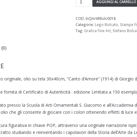
AGGIUNGI AL CARRELLO
COD:
InQArt#Bolc0018
Categorie:
Lego Bolcato
,
Stampe Fi
Tag:
Grafica Fine Art
,
Stefano Bolca
 (0)
RE
o originale, olio su tela 30x40cm, “Canto d’Amore” (1914) di Giorgio d
fornita di Certificato di Autenticità : edizione Limitata a 150 esemp
to presso la Scuola di Arti Ornamentali S. Giacomo e all’Accademia di
olio che gli consente di giocare con i colori ottenendo effetti di luce
ttura figurativa in chiave POP, attraverso una originale narrazione is
itratto studiando e reinventando i capolavori della Storia dell’Arte da 