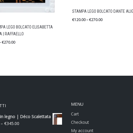
STAMPA LEGO BOLCATO DANTE ALIG
€
120.00
–
€
270.00
MPA LEGO BOLCATO ELISABETTA
 | RAFFAELLO
–
€
270.00
MENU
TTI
Cart
in legno | Déco Scalettata
Checkout
–
€
345.00
My account