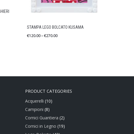
HIERI
STAMPA LEGO BOLCATO KUSAMA
€
120.00
–
€
270.00
PRODUCT CATEGORIES
Acquerelli
(10)
Campioni
(8)
Cornici Guantiera
(2)
Cornici in Legno
(19)