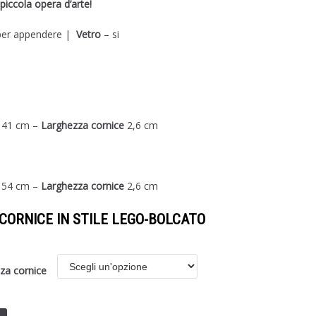
iccola opera d’arte!
 per appendere |
Vetro
– si
 41 cm –
Larghezza cornice
2,6 cm
 54 cm –
Larghezza cornice
2,6 cm
A CORNICE IN STILE LEGO-BOLCATO
za cornice