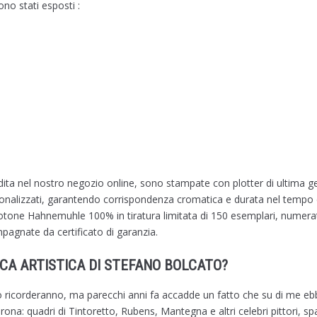
ono stati esposti :
ndita nel nostro negozio online, sono stampate con plotter di ultima 
ersonalizzati, garantendo corrispondenza cromatica e durata nel tempo
tone Hahnemuhle 100% in tiratura limitata di 150 esemplari, numerati e
agnate da certificato di garanzia.
RCA ARTISTICA DI STEFANO BOLCATO?
 lo ricorderanno, ma parecchi anni fa accadde un fatto che su di me eb
ona: quadri di Tintoretto, Rubens, Mantegna e altri celebri pittori, spa