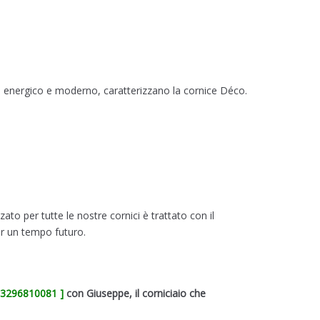
to energico e moderno, caratterizzano la cornice Déco.
ato per tutte le nostre cornici è trattato con il
per un tempo futuro.
93296810081 ]
con Giuseppe, il corniciaio che