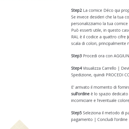
Step2
La cornice Déco qui prop
Se invece desideri che la tua cor
personalizziamo la tua cornice 
Può esserti utile, in questo cas
RAL è il codice a quattro cifre
(
scala di colori, principalmente n
Step3
Procedi ora con AGGIU
Step4
Visualizza Carrello | Devi 
Spedizione, quindi PROCEDI 
E’ arrivato il momento di forni
sull’ordine
è lo spazio dedicato
incorniciare e l’eventuale color
Step5
Seleziona il metodo di p
pagamento | Concludi l’ordin