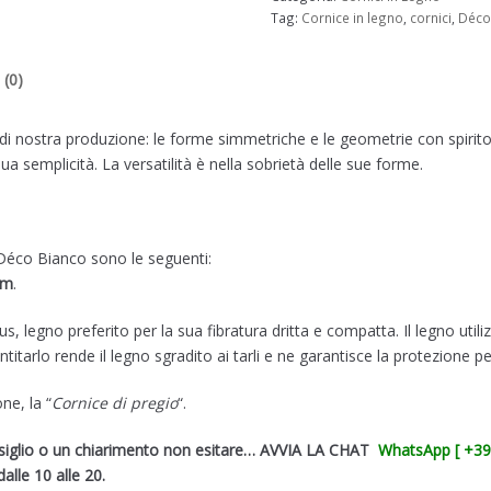
Tag:
Cornice in legno
,
cornici
,
Déco
 (0)
i di nostra produzione: le forme simmetriche e le geometrie con spiri
sua semplicità. La versatilità è nella sobrietà delle sue forme.
 Déco Bianco sono le seguenti:
mm
.
 legno preferito per la sua fibratura dritta e compatta. Il legno utilizz
antitarlo rende il legno sgradito ai tarli e ne garantisce la protezione 
ne, la “
Cornice di pregio
“.
onsiglio o un chiarimento non esitare… AVVIA LA CHAT
WhatsApp [ +3
dalle 10 alle 20.