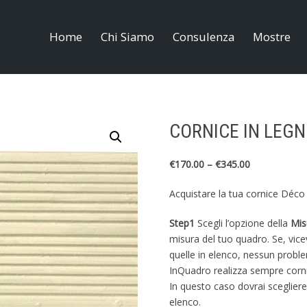
Home
Chi Siamo
Consulenza
Mostre
CORNICE IN LEGN
€
170.00
–
€
345.00
Acquistare la tua cornice Déco
Step1
Scegli l’opzione della
Mis
misura del tuo quadro. Se, vice
quelle in elenco, nessun probl
InQuadro realizza sempre cornic
In questo caso dovrai scegliere 
elenco.