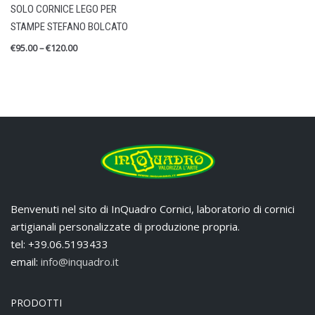
SOLO CORNICE LEGO PER
Cornici in Legno
STAMPE STEFANO BOLCATO
Lego Bolcato
€
95.00
–
€
120.00
Mostra Indelebile
Stampe Fine Art
RECENT REVIEWS
STAMPA LEGO BOLCATO MARADONA
by Alessandro Croce
Valutato
5
su 5
Benvenuti nel sito di InQuadro Cornici, laboratorio di cornici
artigianali personalizzate di produzione propria.
tel: +39.06.5193433
email:
info@inquadro.it
PRODOTTI