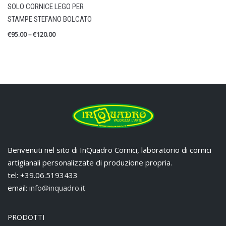
SOLO CORNICE LEGO PER
Cornici in Legno
STAMPE STEFANO BOLCATO
Lego Bolcato
€
95.00
–
€
120.00
Mostra Indelebile
Stampe Fine Art
RECENT REVIEWS
STAMPA LEGO BOLCATO MARADONA
by Alessandro Croce
Valutato
5
su 5
Benvenuti nel sito di InQuadro Cornici, laboratorio di cornici
artigianali personalizzate di produzione propria.
tel: +39.06.5193433
email:
info@inquadro.it
PRODOTTI